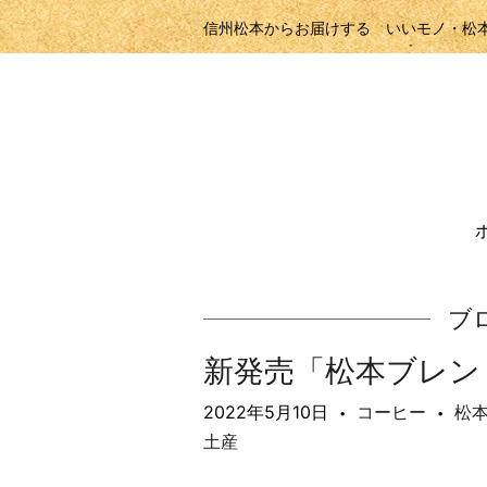
信州松本からお届けする いいモノ・松
ブ
新発売「松本ブレン
2022年5月10日
コーヒー
松
•
•
土産