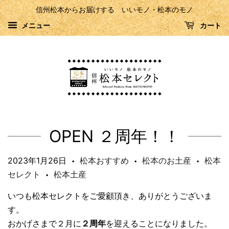
信州松本からお届けする いいモノ・松本のモノ
メニュー
カート
OPEN ２周年！！
2023年1月26日
松本おすすめ
松本のお土産
松本
•
•
•
セレクト
松本土産
•
いつも松本セレクトをご愛顧頂き、ありがとうございま
す。
おかげさまで２月に
２周年
を迎えることになりました。